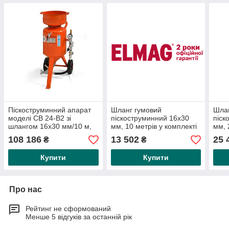
Піскоструминний апарат
Шланг гумовий
Шлан
моделі СВ 24-В2 зі
піскоструминний 16х30
піск
шлангом 16х30 мм/10 м,
мм, 10 метрів у комплекті
мм, 
M01
з 2 кулачковими муфтами
з пі
108 186
13 502
25 
₴
₴
(на подовжувач)
наса
Купити
Купити
Про нас
Рейтинг не сформований
Менше 5 відгуків за останній рік