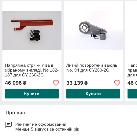
Напрямна стрічки ліва в
Литий поворотний важіль
Напр
зібраному вигляді. No 182-
No. 94 для CY260-2G
прав
187 для CY 260-2G
для 
46 096
33 139
46 
₴
₴
Купити
Купити
Про нас
Рейтинг не сформований
Менше 5 відгуків за останній рік