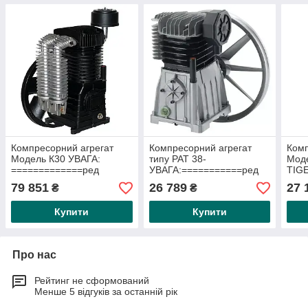
Компресорний агрегат
Компресорний агрегат
Комп
Модель К30 УВАГА:
типу PAT 38-
Моде
=============ред
УВАГА:===========ред
TIGE
введенням в експлуатацію
введенням в експлуатацію
УВА
79 851
26 789
27 
₴
₴
залийте олію!
залийте олію!
===
пуск
Купити
Купити
Про нас
Рейтинг не сформований
Менше 5 відгуків за останній рік