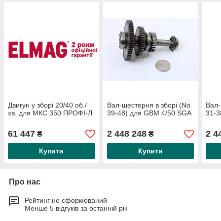
Двигун у зборі 20/40 об./
Вал-шестерня в зборі (No
Вал-
хв. для МКС 350 ПРОФІ-Л
39-48) для GBM 4/50 SGA
31-3
61 447
2 448 248
2 4
₴
₴
Купити
Купити
Про нас
Рейтинг не сформований
Менше 5 відгуків за останній рік