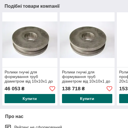
Подібні товари компанії
Ролики гнучкі для
Ролики гнучкі для
Роли
формування труб
формування труб
проф
діаметром від 10х10х1 до
діаметром від 10х10х1 до
20х1
20х20х2 мм для АПК 30
90х90х8 мм для АПК 81
для 
46 053
138 718
153
₴
₴
Ролики гнучкі дійсні
Ролики гнучкі дійсні
Купити
Купити
Про нас
Рейтинг не сформований