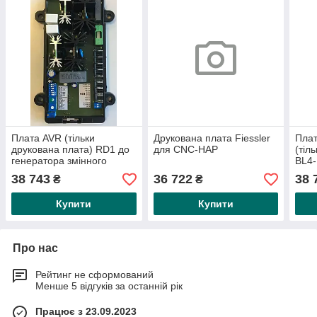
Плата AVR (тільки
Друкована плата Fiessler
Плат
друкована плата) RD1 до
для CNC-HAP
(тіл
генератора змінного
BL4-
струму ET-R/FT-R
SIN
38 743
36 722
38 
₴
₴
(трифазне вимірювання)
Купити
Купити
Про нас
Рейтинг не сформований
Менше 5 відгуків за останній рік
Працює з 23.09.2023