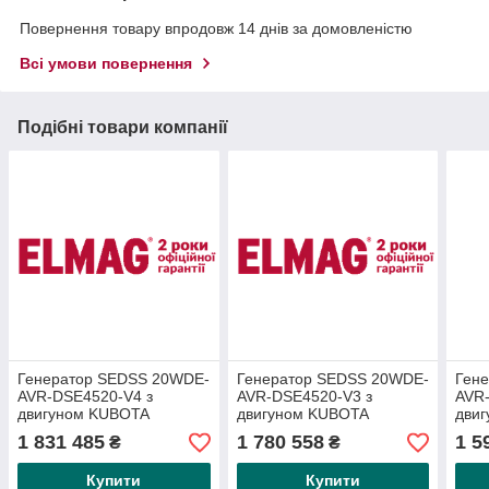
Повернення товару впродовж 14 днів за домовленістю
Всі умови повернення
Подібні товари компанії
Генератор SEDSS 20WDE-
Генератор SEDSS 20WDE-
Ген
AVR-DSE4520-V4 з
AVR-DSE4520-V3 з
AVR
двигуном KUBOTA
двигуном KUBOTA
дви
V2203M (свербесумний),
V2203M (свербесумний),
D170
1 831 485
1 780 558
1 5
₴
₴
включно з зарядним
включно з зарядним
вклю
пристроєм
пристроєм
при
Купити
Купити