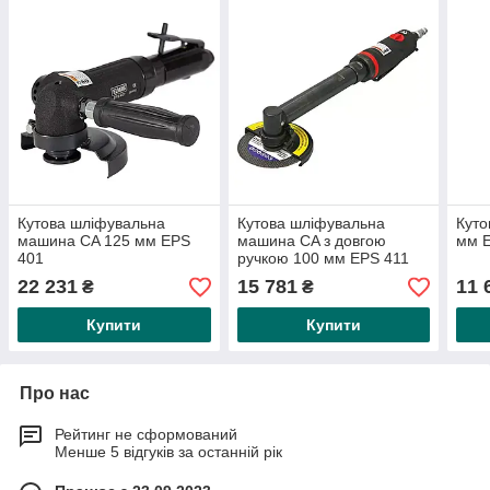
Кутова шліфувальна
Кутова шліфувальна
Куто
машина CA 125 мм EPS
машина CA з довгою
мм 
401
ручкою 100 мм EPS 411
22 231
15 781
11 
₴
₴
Купити
Купити
Про нас
Рейтинг не сформований
Менше 5 відгуків за останній рік