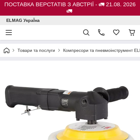
ПОСТАВКА ВЕРСТАТІВ З АВСТРІЇ - 🚛 21.08. 2026
🚛
ELMAG УкраЇна
Товари та послуги
Компресори та пневмоінструмент E