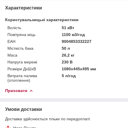
Характеристики
Користувальницькі характеристики
Волість
51 кВт
Повітряна міць
1100 м3/год
ЕАН
9004853332227
Місткість бака
50 л
Маса
26,2 кг
Напруга мережі
230 В
Розміри ДхШхВ
1080х445х495 мм
Витрата палива
5 л/год
(отоплення)
Приховати
Умови доставки
Доставка здійснюється тільки по передоплаті.
Нова Пошта