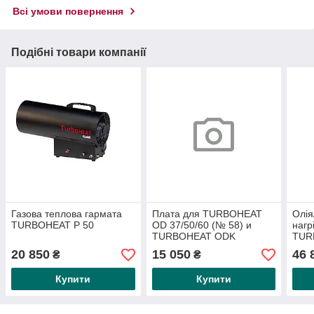
Всі умови повернення
Подібні товари компанії
Газова теплова гармата
Плата для TURBOHEAT
Олія
TURBOHEAT P 50
OD 37/50/60 (№ 58) и
нагр
TURBOHEAT ODK
TUR
22/32/52 (№ 55)
20 850
15 050
46 
₴
₴
Купити
Купити