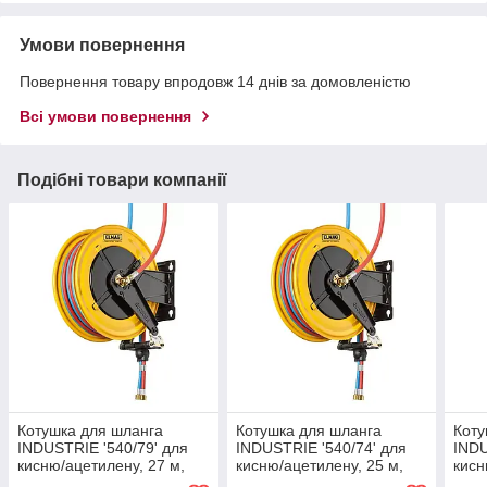
Умови повернення
Повернення товару впродовж 14 днів за домовленістю
Всі умови повернення
Подібні товари компанії
Котушка для шланга
Котушка для шланга
Коту
INDUSTRIE '540/79' для
INDUSTRIE '540/74' для
INDU
кисню/ацетилену, 27 м,
кисню/ацетилену, 25 м,
кисн
2x3/8 мм, 20 барів
2x5/16 мм, 20 барів
2x5/