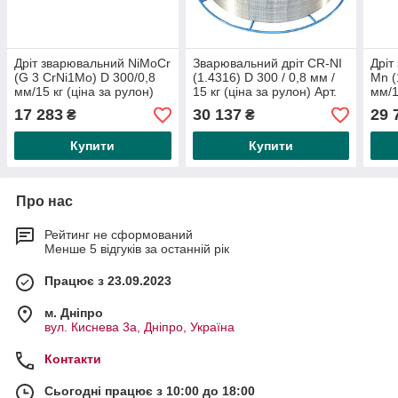
Дріт зварювальний NiMoCr
Зварювальний дріт CR-NI
Дріт
(G 3 CrNi1Mo) D 300/0,8
(1.4316) D 300 / 0,8 мм /
Mn (
мм/15 кг (ціна за рулон)
15 кг (ціна за рулон) Арт.
мм/1
Арт. №:
№:
Арт.
17 283
30 137
29 
₴
₴
Купити
Купити
Про нас
Рейтинг не сформований
Менше 5 відгуків за останній рік
Працює з 23.09.2023
м. Дніпро
вул. Киснева 3а, Дніпро, Україна
Контакти
Сьогодні працює з 10:00 до 18:00