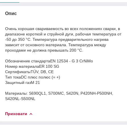
Опис
Очень хорошая свариваемость во всех положениях сварки, в
диапазоне короткой и струйной дуги, рабочая температура от
-50 до 350 °C. Температура предварительного нагрева
зависит от основного материала. Температура между
проходами не должна превышать 200 °C.
Обозначение стандартаEN 12534 - G 3 CrNiMo
Номер материалаER 100 SG
СертификатыTÜV, DB, CE
Тип токаDC плюс полюс (= +)
Защитный газM 21
Материалы: S690QL1, S700MC, S420N, P420NH-P500NH,
S420NL-S500NL
Приховати