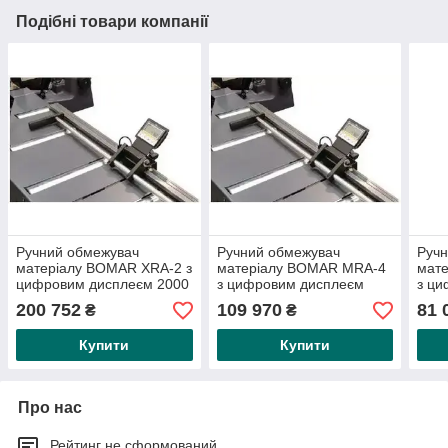
Подібні товари компанії
Ручний обмежувач
Ручний обмежувач
Ручн
матеріалу BOMAR XRA-2 з
матеріалу BOMAR MRA-4
мат
цифровим дисплеєм 2000
з цифровим дисплеєм
з ц
мм
4000 мм
200
200 752
109 970
81 
₴
₴
Купити
Купити
Про нас
Рейтинг не сформований