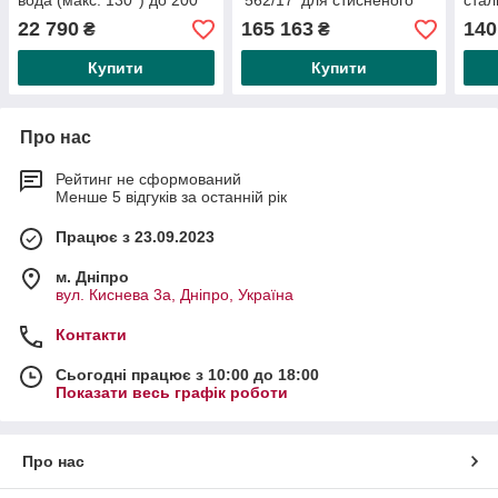
вода (макс. 130°) до 200
'562/17' для стисненого
стал
барів вхід IT 3/8'/вихід IT
повітря та води 70 °C, 40
стис
22 790
165 163
140
₴
₴
1/2'
м, 1/2', 20 барів
води
шла
Купити
Купити
Про нас
Рейтинг не сформований
Менше 5 відгуків за останній рік
Працює з 23.09.2023
м. Дніпро
вул. Киснева 3а, Дніпро, Україна
Контакти
Сьогодні працює з 10:00 до 18:00
Показати весь графік роботи
Про нас