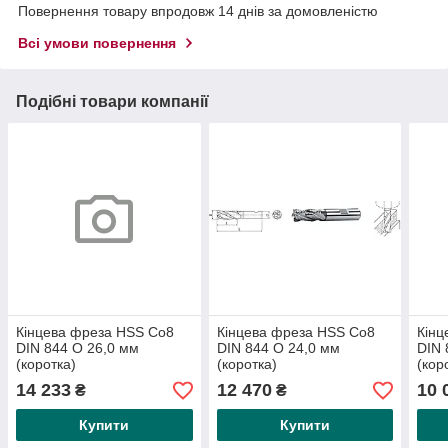
Повернення товару впродовж 14 днів за домовленістю
Всі умови повернення
Подібні товари компанії
Кінцева фреза HSS Co8
Кінцева фреза HSS Co8
Кінц
DIN 844 O 26,0 мм
DIN 844 O 24,0 мм
DIN 
(коротка)
(коротка)
(кор
14 233
12 470
10 
₴
₴
Купити
Купити