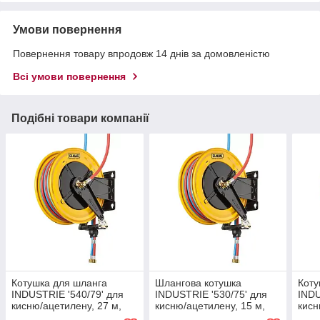
Умови повернення
Повернення товару впродовж 14 днів за домовленістю
Всі умови повернення
Подібні товари компанії
Котушка для шланга
Шлангова котушка
Коту
INDUSTRIE '540/79' для
INDUSTRIE '530/75' для
INDU
кисню/ацетилену, 27 м,
кисню/ацетилену, 15 м,
кисн
2x3/8 мм, 20 барів
2x3/8 мм, 20 барів
2x5/