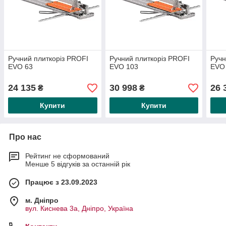
Ручний плиткоріз PROFI
Ручний плиткоріз PROFI
Ручн
EVO 63
EVO 103
EVO
24 135
30 998
26 
₴
₴
Купити
Купити
Про нас
Рейтинг не сформований
Менше 5 відгуків за останній рік
Працює з 23.09.2023
м. Дніпро
вул. Киснева 3а, Дніпро, Україна