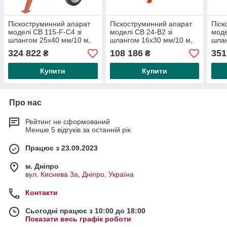
Піскоструминний апарат
Піскоструминний апарат
Піск
моделі CB 115-F-C4 зі
моделі СВ 24-В2 зі
моде
шлангом 25х40 мм/10 м,
шлангом 16х30 мм/10 м,
шлан
М06 і пультом старт-стоп
M01
М06 
324 822
108 186
351
₴
₴
(дистанційний
керу
Купити
Купити
Про нас
Рейтинг не сформований
Менше 5 відгуків за останній рік
Працює з 23.09.2023
м. Дніпро
вул. Киснева 3а, Дніпро, Україна
Контакти
Сьогодні працює з 10:00 до 18:00
Показати весь графік роботи