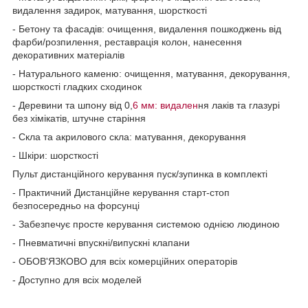
видалення задирок, матування, шорсткості
- Бетону та фасадів: очищення, видалення пошкоджень від
фарби/розпилення, реставрація колон, нанесення
декоративних матеріалів
- Натурального каменю: очищення, матування, декорування,
шорсткості гладких сходинок
- Деревини та шпону від 0,
6 мм: видален
ня лаків та глазурі
без хімікатів, штучне старіння
- Скла та акрилового скла: матування, декорування
- Шкіри: шорсткості
Пульт дистанційного керування пуск/зупинка в комплекті
- Практичний Дистанційне керування старт-стоп
безпосередньо на форсунці
- Забезпечує просте керування системою однією людиною
- Пневматичні впускні/випускні клапани
- ОБОВ'ЯЗКОВО для всіх комерційних операторів
- Доступно для всіх моделей