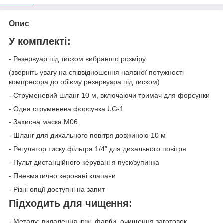
Опис
У комплекті:
- Резервуар під тиском вибраного розміру
(зверніть увагу на співвідношення наявної потужності
компресора до об'єму резервуара під тиском)
- Струменевий шланг 10 м, включаючи тримач для форсунки
- Одна струменева форсунка UG-1
- Захисна маска M06
- Шланг для дихального повітря довжиною 10 м
- Регулятор тиску фільтра 1/4” для дихального повітря
- Пульт дистанційного керування пуск/зупинка
- Пневматично керовані клапани
- Різні опції доступні на запит
Підходить для
чищення:
- Металу: видалення іржі, фарби, очищення заготовок,