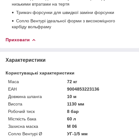
низькими втратами на тертя
Тримач форсунки для швидкої заміни форсунки
Сопло Вентурі ідеальної форми з високоміцного
карбіду вольфраму
Приховати
Характеристики
Користувацькі характеристики
Маса
72 кг
ЕАН
9004853223136
Довжина шланга
10 м
Висота
1130 мм
Робочий тиск
8 бар
Місткість бака
60 л
Захисна маска
М 06
Сопло Вентурі Ø
УГ-1/5 мм