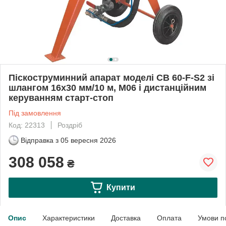
Піскоструминний апарат моделі CB 60-F-S2 зі
шлангом 16х30 мм/10 м, М06 і дистанційним
керуванням старт-стоп
Під замовлення
Код: 22313
Роздріб
Відправка з
05 вересня 2026
308 058
₴
Купити
Опис
Характеристики
Доставка
Оплата
Умови п