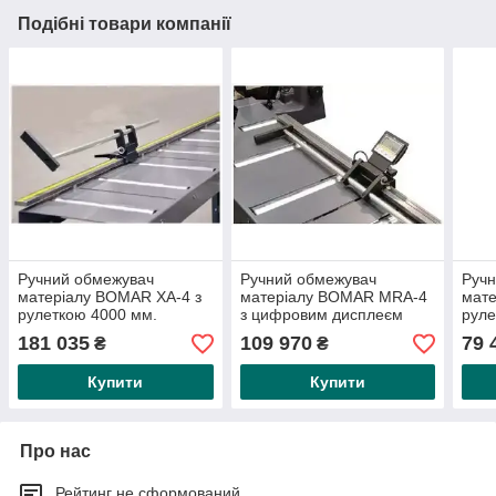
Подібні товари компанії
Ручний обмежувач
Ручний обмежувач
Ручн
матеріалу BOMAR XA-4 з
матеріалу BOMAR MRA-4
мате
рулеткою 4000 мм.
з цифровим дисплеєм
руле
4000 мм
181 035
109 970
79 
₴
₴
Купити
Купити
Про нас
Рейтинг не сформований