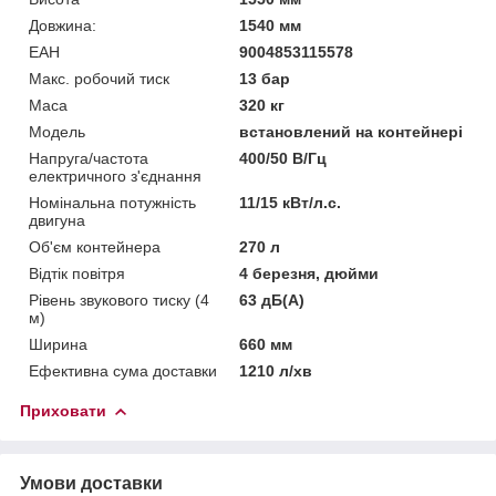
Довжина:
1540 мм
ЕАН
9004853115578
Макс. робочий тиск
13 бар
Маса
320 кг
Мoдель
встановлений на контейнері
Напруга/частота
400/50 В/Гц
електричного з'єднання
Номінальна потужність
11/15 кВт/л.с.
двигуна
Об'єм контейнера
270 л
Відтік повітря
4 березня, дюйми
Рівень звукового тиску (4
63 дБ(А)
м)
Ширина
660 мм
Ефективна сума доставки
1210 л/хв
Приховати
Умови доставки