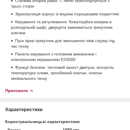
Сталева опорна рама — легко транспортується з
трьох сторін
Звукоізоляція корпус із міцним порошковим покриттям
Керування та регулювання: Комутаційна комірка в
розподільній шафі, дверцята замикаються трикутним
ключем
Пуск зірка-трикутник для зменшення піків струму під
час пуску
Панель керування з головним вимикачем і
електронним керуванням ES3000
Функції безпеки: тепловий захист двигуна, контроль
температури оливи, запобіжний клапан, клапан
мінімального тиску
Приховати
Характеристики
Користувальницькі характеристики
Висота
1550 мм