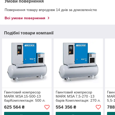
Умови повернення
Повернення товару впродовж 14 днів за домовленістю
Всі умови повернення
Подібні товари компанії
Гвинтовий компресор
Гвинтовий компресор
Гвин
MARK MSA 15-500-13
MARK MSA 7,5-270 -13
MAR
барКомплектація: 500 л.
барів Комплектація: 270 л.
5,5-
котел, холодильний
котел, холодильний
Комп
625 564
554 356
788
₴
₴
осушувач MDX, фільтр
осушувач MDX, фільтр
коте
осу