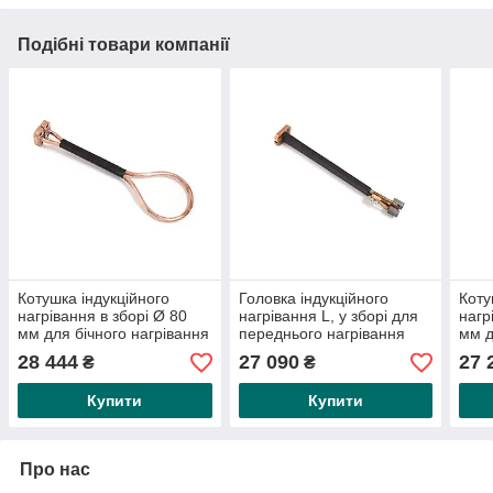
Подібні товари компанії
Котушка індукційного
Головка індукційного
Коту
нагрівання в зборі Ø 80
нагрівання L, у зборі для
нагр
мм для бічного нагрівання
переднього нагрівання
мм д
труб або циліндрів для
для HEAT CHAMP
труб
28 444
27 090
27 
₴
₴
HEAT CHAMP 16kW/HDi
11/16kW/HDi 11K400
HEA
KB/HDi 13K400
Купити
Купити
Про нас