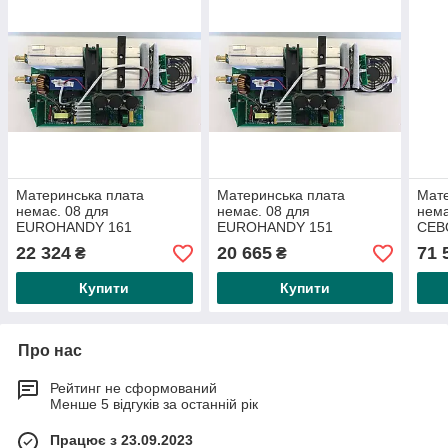
Материнська плата
Материнська плата
Мате
немає. 08 для
немає. 08 для
нема
EUROHANDY 161
EUROHANDY 151
CEB
(49805312) «знят із
(49805311) «знят із
2025
22 324
20 665
71 
₴
₴
виробництва»
виробництва»
Купити
Купити
Про нас
Рейтинг не сформований
Менше 5 відгуків за останній рік
Працює з 23.09.2023