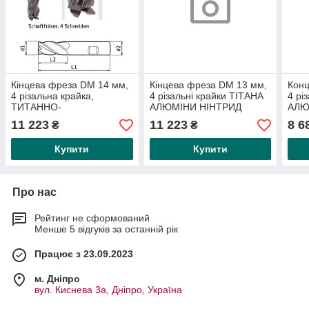
Кінцева фреза DM 14 мм,
Кінцева фреза DM 13 мм,
Конц
4 різальна крайка,
4 різальні крайки ТІТАНА
4 рі
ТИТАННО-
АЛЮМІНИ НІНТРИД
АЛЮ
АЛЮМІНІТРИДНИЙ
формовкові матеріали до
форм
11 223
11 223
8 6
₴
₴
формувальний матеріал,
1200 Н/мм2 міцність
1200
міцність на розрив
Купити
Купити
Про нас
Рейтинг не сформований
Менше 5 відгуків за останній рік
Працює з 23.09.2023
м. Дніпро
вул. Киснева 3а, Дніпро, Україна