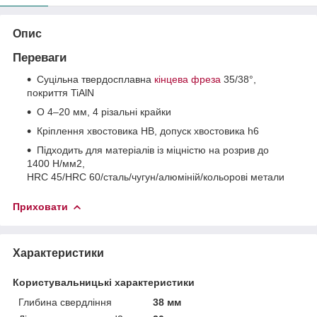
Опис
Переваги
Суцільна твердосплавна
кінцева фреза
35/38°,
покриття TiAlN
O 4–20 мм, 4 різальні крайки
Кріплення хвостовика HB, допуск хвостовика h6
Підходить для матеріалів із міцністю на розрив до
1400 Н/мм2,
HRC 45/HRC 60/сталь/чугун/алюміній/кольорові метали
Приховати
Характеристики
Користувальницькі характеристики
Глибина свердління
38 мм