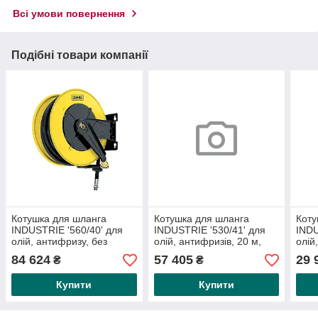
Всі умови повернення
Подібні товари компанії
Котушка для шланга
Котушка для шланга
Коту
INDUSTRIE '560/40' для
INDUSTRIE '530/41' для
INDU
олій, антифризу, без
олій, антифризів, 20 м,
олій
шланга, 150 барів
1/2', 150 барів
шлан
84 624
57 405
29 
₴
₴
Купити
Купити