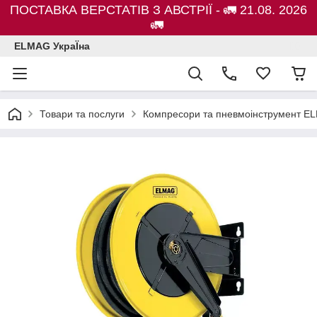
ПОСТАВКА ВЕРСТАТІВ З АВСТРІЇ - 🚛 21.08. 2026
🚛
ELMAG УкраЇна
Товари та послуги
Компресори та пневмоінструмент E