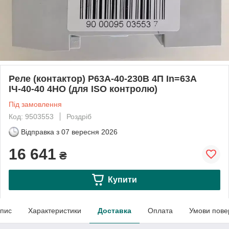
Реле (контактор) Р63А-40-230В 4П In=63А
ІЧ-40-40 4НО (для ISO контролю)
Під замовлення
Код: 9503553
Роздріб
Відправка з
07 вересня 2026
16 641
₴
Купити
пис
Характеристики
Доставка
Оплата
Умови пове