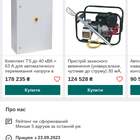
Комплект TS до 40 кВА =
Пристрій захисного
Авто
63 А для автоматичного
вимкнення (універсальне,
нава
перемикання напруги в
чутливе до струму) 30 мА,
конт
разі збою в мережі, шафа
тип В, 63 А для
з вб
178 235
124 528
90 
₴
₴
керування
генераторів до
мере
Купити
Купити
Про нас
Рейтинг не сформований
Менше 5 відгуків за останній рік
Працює з 23.09.2023