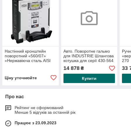
Настінний кронштейн
Авто. Поворотне гальмо
Ручн
поворотний «560/07»
для INDUSTRIE Шлангова
«вер
«Нержавіюча сталь AISI
котушка для серії 430-564
270
316» для серії 560
14 878
33 
₴
Ціну уточнюйте
Купити
Про нас
Рейтинг не сформований
Менше 5 відгуків за останній рік
Працює з 23.09.2023