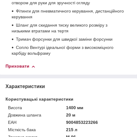
отвором для руки для зручності огляду
Фітинги для пневматичного керування, дистанційного
керування
Шланг для скидання тиску великого розміру з
низькими втратами на тертя
Тримач форсунки для швидкої заміни форсунки
Сопло Вентурі ідеальної форми з високоміцного
карбіду вольфраму
Приховати
Характеристики
Користувацькі характеристики
Висота
1400 мм
Довжина шланга
20 м
ЕАН
9004853223266
Місткість бака
215 л
Захисна маска
М 06