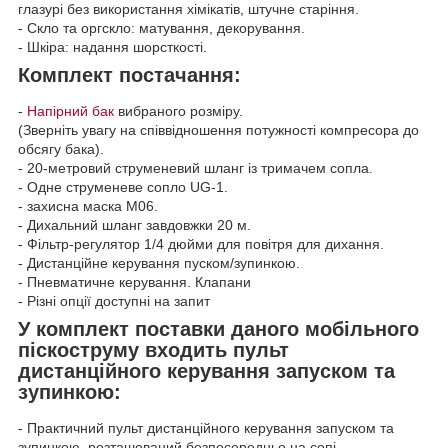
глазурі без використання хімікатів, штучне старіння.
- Скло та оргскло: матування, декорування.
- Шкіра: надання шорсткості.
Комплект постачання:
-
Напірний бак
вибраного розміру.
(Зверніть увагу на співвідношення потужності компресора до
обсягу бака).
- 20-метровий струменевий шланг із тримачем сопла.
- Одне струменеве сопло UG-1.
- захисна маска M06.
- Дихальний шланг завдовжки 20 м.
- Фільтр-регулятор 1/4 дюйми для повітря для дихання.
- Дистанційне керування пуском/зупинкою.
- Пневматичне керування. Клапани
- Різні опції доступні на запит
У комплект поставки даного мобільного
піскоструму входить пульт
дистанційного керування запуском та
зупинкою:
- Практичний пульт дистанційного керування запуском та
зупинкою, розташований безпосередньо на сопі.