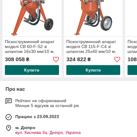
Піскоструминний апарат
Піскоструминний апарат
Піск
моделі CB 60-F-S2 зі
моделі CB 115-F-C4 зі
моде
шлангом 16х30 мм/10 м,
шлангом 25х40 мм/10 м,
шлан
М06 і дистанційним
М06 і пультом старт-стоп
M01
308 058
324 822
108
₴
₴
керуванням старт-стоп
(дистанційний
Купити
Купити
Про нас
Рейтинг не сформований
Менше 5 відгуків за останній рік
Працює з 23.09.2023
м. Дніпро
вул. Киснева 3а, Дніпро, Україна