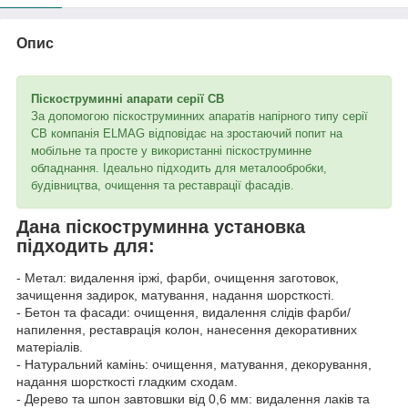
Опис
Піскоструминні апарати серії CB
За допомогою піскоструминних апаратів напірного типу серії
CB компанія ELMAG відповідає на зростаючий попит на
мобільне та просте у використанні піскоструминне
обладнання. Ідеально підходить для металообробки,
будівництва, очищення та реставрації фасадів.
Дана піскоструминна установка
підходить для:
- Метал: видалення іржі, фарби, очищення заготовок,
зачищення задирок, матування, надання шорсткості.
- Бетон та фасади: очищення, видалення слідів фарби/
напилення, реставрація колон, нанесення декоративних
матеріалів.
- Натуральний камінь: очищення, матування, декорування,
надання шорсткості гладким сходам.
- Дерево та шпон завтовшки від 0,6 мм: видалення лаків та