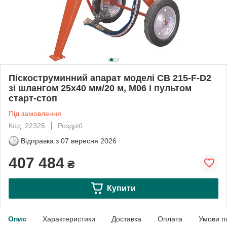
Піскоструминний апарат моделі CB 215-F-D2
зі шлангом 25х40 мм/20 м, М06 і пультом
старт-стоп
Під замовлення
Код: 22326
Роздріб
Відправка з
07 вересня 2026
407 484
₴
Купити
Опис
Характеристики
Доставка
Оплата
Умови п