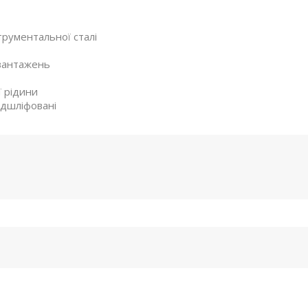
трументальної сталі
авантажень
 рідини
ідшліфовані