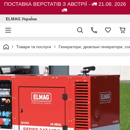
ПОСТАВКА ВЕРСТАТІВ З АВСТРІЇ - 🚛 21.08. 2026
🚛
ELMAG УкраЇна
Товари та послуги
Генератори, дизельні генератори, с