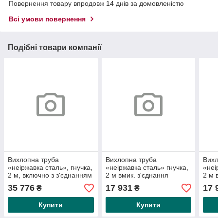
Повернення товару впродовж 14 днів за домовленістю
Всі умови повернення
Подібні товари компанії
Вихлопна труба
Вихлопна труба
Вихл
«неіржавка сталь», гнучка,
«неіржавка сталь» гнучка,
«неі
2 м, включно з з'єднанням
2 м вмик. з'єднання
2 м 
ID25/ED28 мм для
ID35/OD38 мм для
ID28
35 776
17 931
17 
₴
₴
моделей SEBSSi, вмик.
генераторів з GX 630/690
гене
Купити
Купити