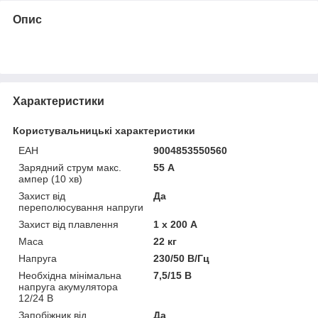
Опис
Характеристики
Користувальницькі характеристики
ЕАН
9004853550560
Зарядний струм макс.
55 А
ампер (10 хв)
Захист від
Да
переполюсування напруги
Захист від плавлення
1 х 200 А
Маса
22 кг
Напруга
230/50 В/Гц
Необхідна мінімальна
7,5/15 В
напруга акумулятора
12/24 В
Запобіжник від
Да