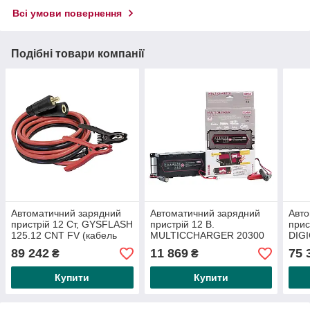
Всі умови повернення
Подібні товари компанії
Автоматичний зарядний
Автоматичний зарядний
Авто
пристрій 12 Ст, GYSFLASH
пристрій 12 В.
прис
125.12 CNT FV (кабель
MULTICCHARGER 20300
DIGI
2x5 метрів)
макс. 10 А.
ПОС
89 242
11 869
75 
₴
₴
Купити
Купити