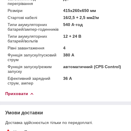
перегрівання
Розміри
415x260x650 мм
Стартові кабелі
16/2,5 + 2,5 мм2/м
Типи акумуляторних
540 А·год
батарей/ампер-годинників
Типи акумуляторних
12 + 24 В
батарей/вольтів
Рівні завантаження
4
Функція запуску/пусковий
380 А
струм
Функція запуску/режим
автоматичний (CPS Control)
запуску
Ефективний зарядний
36 А
струм, ампер
Приховати
Умови доставки
Доставка здійснюється тільки по передоплаті.