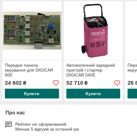
Передня панель
Автоматичний зарядний
Пер
керування для DIGICAR
пристрій і стартер
керу
600
DIGICAR 540E
24 602
52 710
26 
₴
₴
Купити
Купити
Про нас
Рейтинг не сформований
Менше 5 відгуків за останній рік