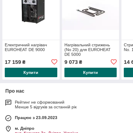
Електричний нагрівач
Нагрівальний стрижень
Стри
EUROHEAT DE 9000
(No 20) для EUROHEAT
No. 
DE 5000
17 159
9 073
14 
₴
₴
Купити
Купити
Про нас
Рейтинг не сформований
Менше 5 відгуків за останній рік
Працює з 23.09.2023
м. Дніпро
вул. Киснева 3а, Дніпро, Україна