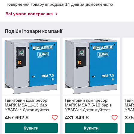
Повернення товару впродовж 14 днів за домовленістю
Всі умови повернення
Подібні товари компанії
Гвинтовий компресор
Гвинтовий компресор
Гвин
MARK MSA 11-13 бар
MARK MSA 7,5-10 барів
MARK
УВАГА: * Дотримуйтесь
УВАГА: * Дотримуйтеся
УВАГ
доданої брошури «Умови
доданої брошури «Умови
дода
457 692
431 849
375
₴
₴
встановлення»!!*
встановлення»!*
вста
Купити
Купити