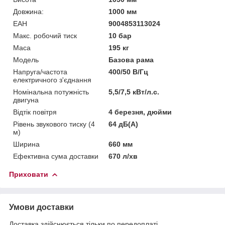
Довжина:
1000 мм
ЕАН
9004853113024
Макс. робочий тиск
10 бар
Маса
195 кг
Мoдель
Базова рама
Напруга/частота
400/50 В/Гц
електричного з'єднання
Номінальна потужність
5,5/7,5 кВт/л.с.
двигуна
Відтік повітря
4 березня, дюйми
Рівень звукового тиску (4
64 дБ(А)
м)
Ширина
660 мм
Ефективна сума доставки
670 л/хв
Приховати
Умови доставки
Доставка здійснюється тільки по передоплаті.