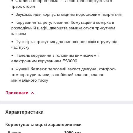
Сталева опорна рама — легко транспортується з
трьох сторін
Звукоізоляція корпус із міцним порошковим покриттям
Керування та регулювання: Комутаційна комірка в
розподільній шафі, дверцята замикаються трикутним
ключем
Пуск зірка-трикутник для зменшення піків струму під
час пуску
Панель керування з головним вимикачем і
електронним керуванням ES3000
Функції безпеки: тепловий захист двигуна, контроль
температури оливи, запобіжний клапан, клапан
мінімального тиску
Приховати
Характеристики
Користувальницькі характеристики
Висота
1050 мм