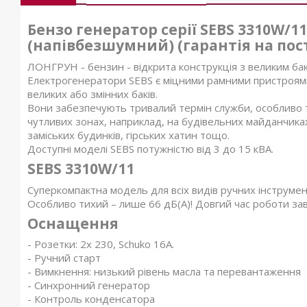
Бензо генератор серії SEBS 3310W/1
(напівбезшумний) (гарантія на пост
ЛОНГРУН - бензин - відкрита конструкція з великим ба
Електрогенератори SEBS є міцними рамними пристроями
великих або змінних баків.
Вони забезпечують тривалий термін служби, особливо 
чутливих зонах, наприклад, на будівельних майданчиках
заміських будинків, гірських хатин тощо.
Доступні моделі SEBS потужністю від 3 до 15 кВА.
SEBS 3310W/11
Суперкомпактна модель для всіх видів ручних інструмен
Особливо тихий – лише 66 дБ(А)! Довгий час роботи зав
Оснащення
- Розетки: 2x 230, Schuko 16А.
- Ручний старт
- Вимкнення: низький рівень масла та перевантаження
- Синхронний генератор
- Контроль конденсатора