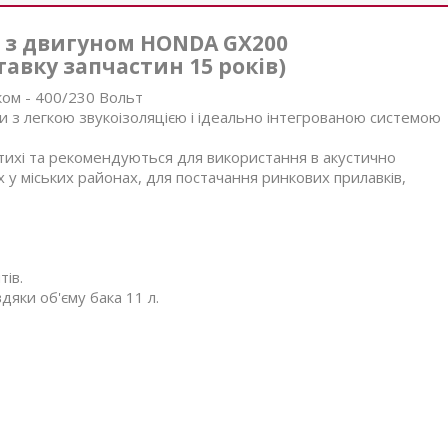
1 з двигуном HONDA GX200
авку запчастин 15 років)
ком - 400/230 Вольт
 з легкою звукоізоляцією і ідеально інтегрованою системою
тихі та рекомендуються для використання в акустично
 у міських районах, для постачання ринкових прилавків,
тів.
дяки об'єму бака 11 л.