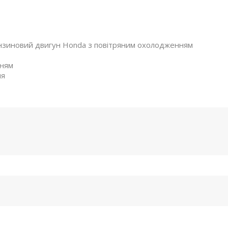
нзиновий двигун Honda з повітряним охолодженням
нням
ня