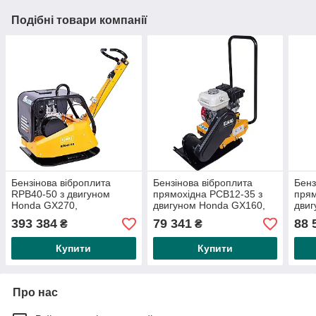
Подібні товари компанії
Бензінова віброплита
Бензінова віброплита
Бенз
RPB40-50 з двигуном
прямохідна PCB12-35 з
прям
Honda GX270,
двигуном Honda GX160,
двиг
відцентрова сила 40 кН
відцентрова сила 12 кН
відц
393 384
79 341
88 
₴
₴
Купити
Купити
Про нас