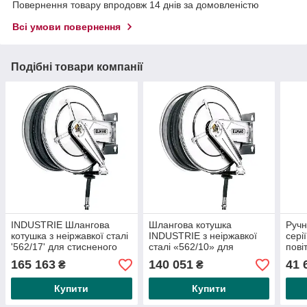
Повернення товару впродовж 14 днів за домовленістю
Всі умови повернення
Подібні товари компанії
INDUSTRIE Шлангова
Шлангова котушка
Ручн
котушка з неіржавкої сталі
INDUSTRIE з неіржавкої
сері
'562/17' для стисненого
сталі «562/10» для
пові
повітря та води 70 °C, 40
стисненого повітря та
IT 1/
165 163
140 051
41 
₴
₴
м, 1/2', 20 барів
води 70 °C, 20 барів «без
шланга»
Купити
Купити