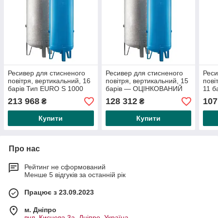
Ресивер для стисненого
Ресивер для стисненого
Реси
повітря, вертикальний, 16
повітря, вертикальний, 15
пові
барів Тип EURO S 1000
барів — ОЦІНКОВАНИЙ
11 б
CE — ОЦІНКОВАНИЙ!!!
EURO SH 300 CE
CE —
213 968
128 312
107
₴
₴
(включно з манометром і
(включно з манометром і
(вкл
Купити
Купити
Про нас
Рейтинг не сформований
Менше 5 відгуків за останній рік
Працює з 23.09.2023
м. Дніпро
вул. Киснева 3а, Дніпро, Україна