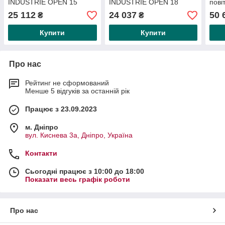
INDUSTRIE OPEN 15
INDUSTRIE OPEN 18
пові
13x19 мм
10x15 мм
вход
25 112
24 037
50 
₴
₴
м-2х
Купити
Купити
Про нас
Рейтинг не сформований
Менше 5 відгуків за останній рік
Працює з 23.09.2023
м. Дніпро
вул. Киснева 3а, Дніпро, Україна
Контакти
Сьогодні працює з 10:00 до 18:00
Показати весь графік роботи
Про нас