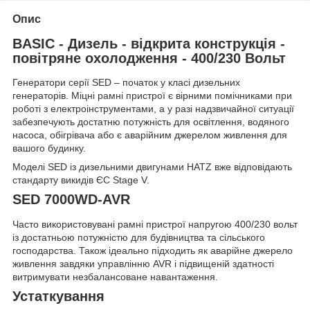
Опис
BASIC - Дизель - відкрита конструкція -
повітряне охолодження - 400/230 Вольт
Генератори серії SED – початок у класі дизельних
генераторів. Міцні рамні пристрої є вірними помічниками при
роботі з електроінструментами, а у разі надзвичайної ситуації
забезпечують достатню потужність для освітлення, водяного
насоса, обігрівача або є аварійним джерелом живлення для
вашого будинку.
Моделі SED із дизельними двигунами HATZ вже відповідають
стандарту викидів ЄС Stage V.
SED 7000WD-AVR
Часто використовувані рамні пристрої напругою 400/230 вольт
із достатньою потужністю для будівництва та сільського
господарства. Також ідеально підходить як аварійне джерело
живлення завдяки управлінню AVR і підвищеній здатності
витримувати незбалансоване навантаження.
Устаткування