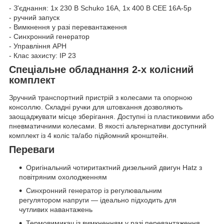
- З'єднання: 1x 230 В Schuko 16A, 1x 400 В CEE 16A-5p
- ручний запуск
- Вимкнення у разі перевантаження
- Синхронний генератор
- Управління АРН
- Клас захисту: IP 23
Спеціальне обладнання 2-х колісний
комплект
Зручний транспортний пристрій з колесами та опорною
консоллю. Складні ручки для штовхання дозволяють
заощаджувати місце зберігання. Доступні із пластиковими або
пневматичними колесами. В якості альтернативи доступний
комплект із 4 коліс та/або підйомний кронштейн.
Переваги
Оригінальний чотиритактний дизельний двигун Hatz з
повітряним охолодженням
Синхронний генератор із регулювальним
регулятором напруги — ідеально підходить для
чутливих навантажень
Термовимикач із вимкненням у разі перевантаження