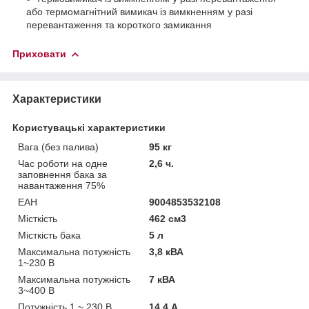
або термомагнітний вимикач із вимкненням у разі
перевантаження та короткого замикання
Приховати
Характеристики
Користувацькі характеристики
Вага (без палива)
95 кг
Час роботи на одне
2,6 ч.
заповнення бака за
навантаження 75%
ЕАН
9004853532108
Місткість
462 см3
Місткість бака
5 л
Максимальна потужність
3,8 кВА
1~230 В
Максимальна потужність
7 кВА
3~400 В
Потужність 1 ~ 230 В,
14,4 А