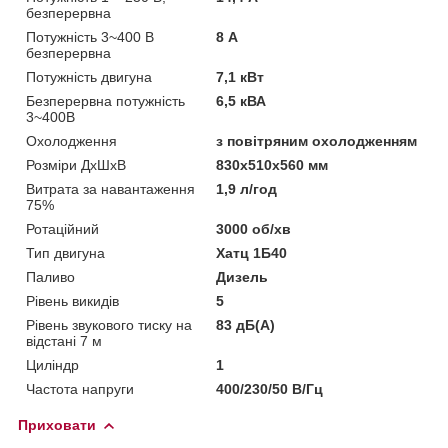
безперервна
Потужність 3~400 В
8 А
безперервна
Потужність двигуна
7,1 кВт
Безперервна потужність
6,5 кВА
3~400В
Охолодження
з повітряним охолодженням
Розміри ДхШхВ
830х510х560 мм
Витрата за навантаження
1,9 л/год
75%
Ротаційний
3000 об/хв
Тип двигуна
Хатц 1Б40
Паливо
Дизель
Рівень викидів
5
Рівень звукового тиску на
83 дБ(А)
відстані 7 м
Циліндр
1
Частота напруги
400/230/50 В/Гц
Приховати