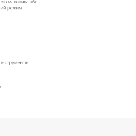
гою маховика або
чний режим
 інструментів
к