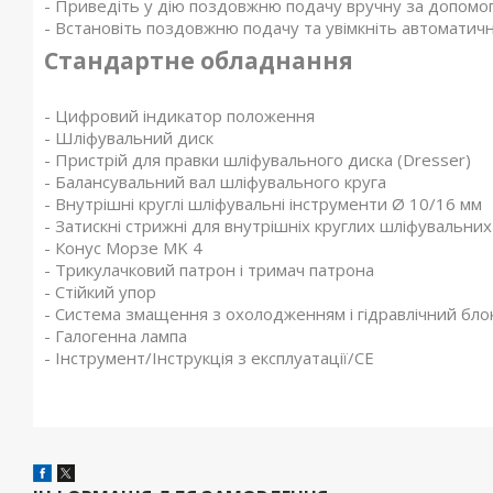
- Приведіть у дію поздовжню подачу вручну за допомо
- Встановіть поздовжню подачу та увімкніть автомати
Стандартне обладнання
- Цифровий індикатор положення
- Шліфувальний диск
- Пристрій для правки шліфувального диска (Dresser)
- Балансувальний вал шліфувального круга
- Внутрішні круглі шліфувальні інструменти Ø 10/16 мм
- Затискні стрижні для внутрішніх круглих шліфувальних
- Конус Морзе MK 4
- Трикулачковий патрон і тримач патрона
- Стійкий упор
- Система змащення з охолодженням і гідравлічний бло
- Галогенна лампа
- Інструмент/Інструкція з експлуатації/СЕ