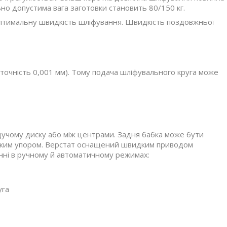
ьно допустима вага заготовки становить 80/150 кг.
птимальну швидкість шліфування. Швидкість поздовжньої
точність 0,001 мм). Тому подача шліфувального круга може
едучому диску або між центрами. Задня бабка може бути
тійким упором. Верстат оснащений швидким приводом
інні в ручному й автоматичному режимах:
уга