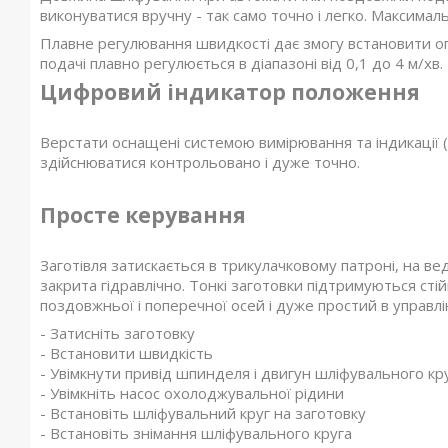
виконуватися вручну - так само точно і легко. Максимал
Плавне регулювання швидкості дає змогу встановити о
подачі плавно регулюється в діапазоні від 0,1 до 4 м/хв.
Цифровий індикатор положення
Верстати оснащені системою вимірювання та індикації (
здійснюватися контрольовано і дуже точно.
Просте керування
Заготівля затискається в трикулачковому патроні, на в
закрита гідравлічно. Тонкі заготовки підтримуються с
поздовжньої і поперечної осей і дуже простий в управл
- Затисніть заготовку
- Встановити швидкість
- Увімкнути привід шпинделя і двигун шліфувального кр
- Увімкніть насос охолоджувальної рідини
- Встановіть шліфувальний круг на заготовку
- Встановіть знімання шліфувального круга