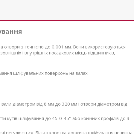
ування
та отвори з точністю до 0,001 мм. Вони використовуються
овнішніх і внутрішніх посадкових місць підшипників,
ання шліфувальних поверхонь на валах.
вали діаметром від 8 мм до 320 мм і отвори діаметром від
и кутів шліфування до 45-0-45° або конічних профілів до 3
чі регулюється. Більш коротка довжина шліфування повинна