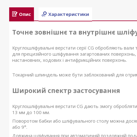
Опис
Характеристики
Точне зовнішнє та внутрішнє шліф
Круглошліфувальні верстати серії CG обробляють вали 
для прецизійного шліфування загартованих поверхонь, з
настановних, ходових і антифрикційних поверхонь.
Токарний шпиндель може бути заблокований для отрим
Широкий спектр застосування
Круглошліфувальні верстати CG дають змогу обробляти 
13 мм до 100 мм.
Поворотом бабки або шліфувального столу можна досягт
або 9°.
Довжина шліфування при автоматичній поздовжній пода