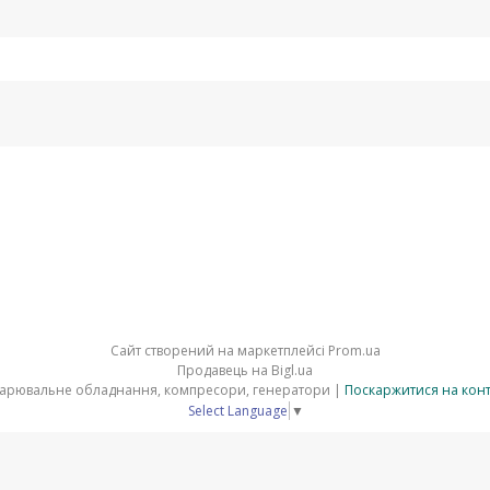
Сайт створений на маркетплейсі
Prom.ua
Продавець на Bigl.ua
⚒ ELMAG - верстати по металу зварювальне обладнання, компресори, генератори |
Поскаржитися на кон
Select Language
▼