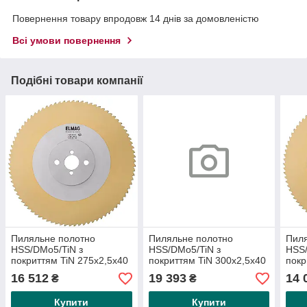
Повернення товару впродовж 14 днів за домовленістю
Всі умови повернення
Подібні товари компанії
Пиляльне полотно
Пиляльне полотно
Пиля
HSS/DMo5/TiN з
HSS/DMo5/TiN з
HSS/
покриттям TiN 275x2,5x40
покриттям TiN 300x2,5x40
покр
мм T4 220 зубців
мм T6 160 зубців
мм T
16 512
19 393
14 
₴
₴
Купити
Купити