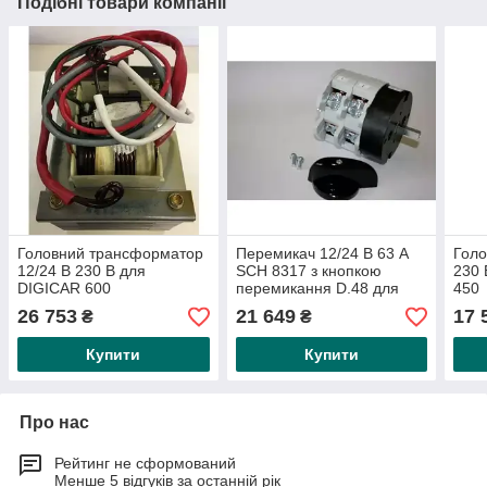
Подібні товари компанії
Головний трансформатор
Перемикач 12/24 В 63 А
Гол
12/24 В 230 В для
SCH 8317 з кнопкою
230
DIGICAR 600
перемикання D.48 для
450
EUROSTART 1300
26 753
21 649
17 
₴
₴
Купити
Купити
Про нас
Рейтинг не сформований
Менше 5 відгуків за останній рік