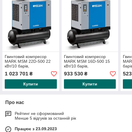
Гвинтовий компресор
Гвинтовий компресор
Гвин
MARK MSM 22D-500 22
MARK MSM 16D-500 15
MAR
кВт/10 барів,
кВт/10 барів,
барі
рефрижераторний
рефрижераторний
AD2
1 023 701
933 530
523
₴
₴
осушувач, 500 л AD2000
осушувач, 500 л AD2000
агре
УВАГА: *
УВАГА: *
УВАГ
Купити
Купити
Про нас
Рейтинг не сформований
Менше 5 відгуків за останній рік
Працює з 23.09.2023