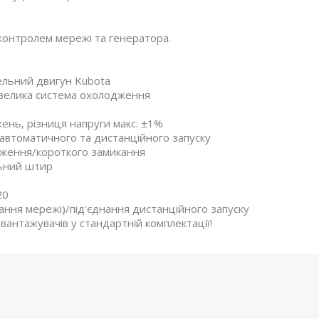
онтролем мережі та генератора.
льний двигун Kubota
 велика система охолодження
ень, різниця напруги макс. ±1%
автоматичного та дистанційного запуску
аження/короткого замикання
льний штир
20
ання мережі)/під'єднання дистанційного запуску
вантажувачів у стандартній комплектації!