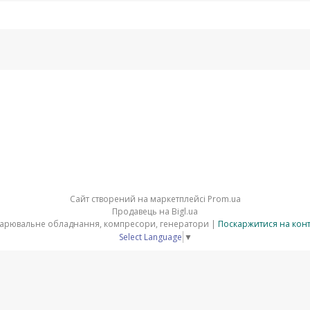
Сайт створений на маркетплейсі
Prom.ua
Продавець на Bigl.ua
⚒ ELMAG - верстати по металу зварювальне обладнання, компресори, генератори |
Поскаржитися на кон
Select Language
▼