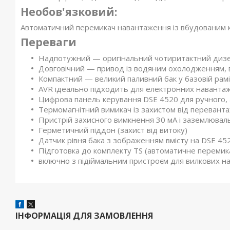
Необов'язковий:
Автоматичний перемикач навантаження із вбудованим к
Переваги
Надпотужний — оригінальний чотиритактний дизе
Довговічний — привод із водяним охолодженням,
Компактний — великий паливний бак у базовій рамі
AVR ідеально підходить для електронних навантаж
Цифрова панель керування DSE 4520 для ручного, 
Термомагнітний вимикач із захистом від перевант
Пристрій захисного вимкнення 30 мА і заземлюва
Герметичний піддон (захист від витоку)
Датчик рівня бака з зображенням вмісту на DSE 45
Підготовка до комплекту TS (автоматичне перемик
включно з підіймальним пристроєм для вилкових на
ІНФОРМАЦІЯ ДЛЯ ЗАМОВЛЕННЯ