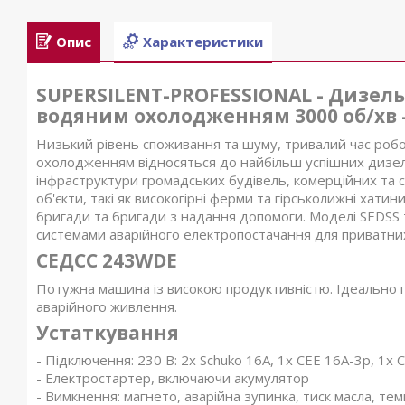
Опис
Характеристики
SUPERSILENT-PROFESSIONAL - Дизель
водяним охолодженням 3000 об/хв -
Низький рівень споживання та шуму, тривалий час робо
охолодженням відносяться до найбільш успішних дизел
інфраструктури громадських будівель, комерційних та 
об'єкти, такі як високогірні ферми та гірськолижні хати
бригади та бригади з надання допомоги. Моделі SEDS
системами аварійного електропостачання для приватних
СЕДСС 243WDE
Потужна машина із високою продуктивністю. Ідеально 
аварійного живлення.
Устаткування
- Підключення: 230 В: 2x Schuko 16A, 1x CEE 16A-3p, 1x 
- Електростартер, включаючи акумулятор
- Вимкнення: магнето, аварійна зупинка, тиск масла, т