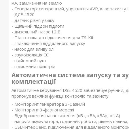
мА, замикання на землю
- Генератор: синхронний, управління AVR, клас захисту 
- ДСЕ 4520
- датчик рівня у баку
- Щільний піддон підлоги
- дизельний насос 12 В
- Підготовка до підключення для TS-Kit
- Підключення віддаленого запуску
- насос для зливу олії
- звукоізоляція СС
- підйомний вуш
- підйомний пристрій
Автоматична система запуску та зу
комплектації
Автоматичне керування DSE 4520 забезпечує ручний, д
пропонує важливі функції контролю та захисту.
- Моніторинг генератора 3-фазний
- Моніторинг 3-фазної мережі
- Відображення навантаження (кВт, кВА, кВАр, pf, A)
- напруга акумулятора, годинник роботи, рівень палива
- USB-інтерфейс, підключення для віддаленого монітори