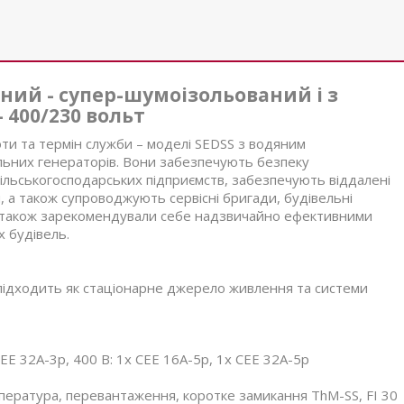
ний - супер-шумоізольований і з
 400/230 вольт
ти та термін служби – моделі SEDSS з водяним
ьних генераторів. Вони забезпечують безпеку
сільськогосподарських підприємств, забезпечують віддалені
ни, а також супроводжують сервісні бригади, будівельні
S також зарекомендували себе надзвичайно ефективними
 будівель.
підходить як стаціонарне джерело живлення та системи
CEE 32A-3p, 400 В: 1x CEE 16A-5p, 1x CEE 32A-5p
емпература, перевантаження, коротке замикання ThM-SS, FI 30