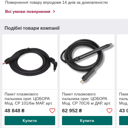
Повернення товару впродовж 14 днів за домовленістю
Всі умови повернення
Подібні товари компанії
Пакет плазмового
Пакет плазмового
Паке
пальника ориг. ЦОБОРА
пальника ориг. ЦОБОРА
паль
Мод. СР 101/6м МАР, арт.
Мод. СР 70С/6 м ДАР, арт.
Мод.
1220, для ПК 6061/T
1627 г.
1626 
48 848
62 952
43 
₴
₴
Тривалість увімкнення
Купити
Купити