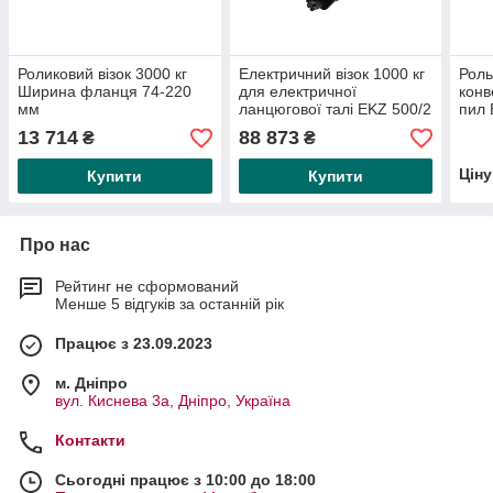
Роликовий візок 3000 кг
Електричний візок 1000 кг
Роль
Ширина фланця 74-220
для електричної
конв
мм
ланцюгової талі EKZ 500/2
пил 
та EKZ 1000/2 ширина
опор
13 714
88 873
₴
₴
фланця 74-140 мм
Цін
Купити
Купити
Про нас
Рейтинг не сформований
Менше 5 відгуків за останній рік
Працює з 23.09.2023
м. Дніпро
вул. Киснева 3а, Дніпро, Україна
Контакти
Сьогодні працює з 10:00 до 18:00