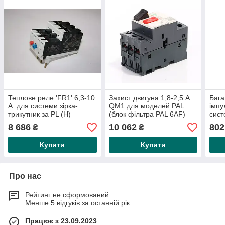
Теплове реле 'FR1' 6,3-10
Захист двигуна 1,8-2,5 А.
Бага
А. для системи зірка-
QM1 для моделей PAL
імпу
трикутник за PL (H)
(блок фільтра PAL 6AF)
сис
(двигун 7,5-10 л.с.)
P400
8 686
10 062
802
₴
₴
неір
Купити
Купити
Про нас
Рейтинг не сформований
Менше 5 відгуків за останній рік
Працює з 23.09.2023