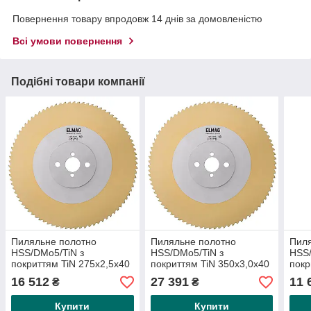
Повернення товару впродовж 14 днів за домовленістю
Всі умови повернення
Подібні товари компанії
Пиляльне полотно
Пиляльне полотно
Пиля
HSS/DMo5/TiN з
HSS/DMo5/TiN з
HSS/
покриттям TiN 275x2,5x40
покриттям TiN 350x3,0x40
покр
мм T6 140 зубців
мм T6 180 зубців
мм T
16 512
27 391
11 
₴
₴
Купити
Купити