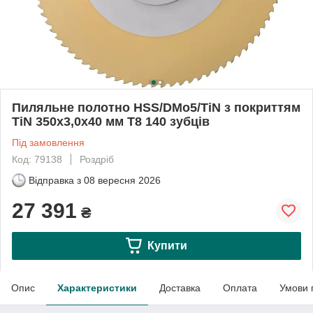
Пиляльне полотно HSS/DMo5/TiN з покриттям
TiN 350x3,0x40 мм T8 140 зубців
Під замовлення
Код: 79138
Роздріб
Відправка з
08 вересня 2026
27 391
₴
Купити
Опис
Характеристики
Доставка
Оплата
Умови 