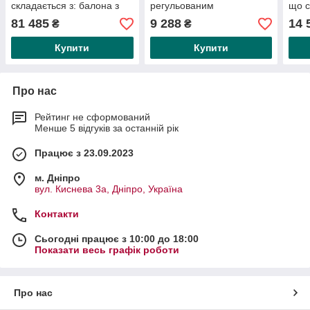
складається з: балона з
регульованим
що с
киснем, наповненого
протидаленням. УВАГА: зі
20 л
81 485
9 288
14 
₴
₴
пропаном на 2 л,
з'єднувальним
криш
Купити
Купити
Про нас
Рейтинг не сформований
Менше 5 відгуків за останній рік
Працює з 23.09.2023
м. Дніпро
вул. Киснева 3а, Дніпро, Україна
Контакти
Сьогодні працює з 10:00 до 18:00
Показати весь графік роботи
Про нас