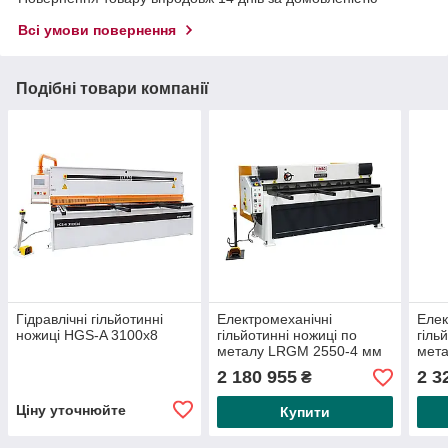
Всі умови повернення
Подібні товари компанії
Гідравлічні гільйотинні
Електромеханічні
Елек
ножиці HGS-A 3100x8
гільйотинні ножиці по
гіль
металу LRGM 2550-4 мм
мет
ЧПУ — задній упор 750
Задн
2 180 955
2 3
₴
мм
Ціну уточнюйте
Купити