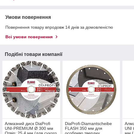
Умови повернення
Повернення товару впродовж 14 днів за домовленістю
Всі умови повернення
Подібні товари компанії
Алмазний диск DiaProfi
DiaProfi-Diamantscheibe
Алма
UNI-PREMIUM Ø 300 мм
FLASH 350 мм для
UNI 
Отвір: 25,4 мм (для сухого
особливо твердих
мм (