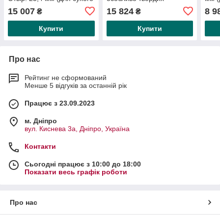
та мокрого різання)
матеріалів, отвір: 30,0 мм
різа
15 007
15 824
8 9
₴
₴
(для сухого та мокрого
Купити
Купити
Про нас
Рейтинг не сформований
Менше 5 відгуків за останній рік
Працює з 23.09.2023
м. Дніпро
вул. Киснева 3а, Дніпро, Україна
Контакти
Сьогодні працює з 10:00 до 18:00
Показати весь графік роботи
Про нас